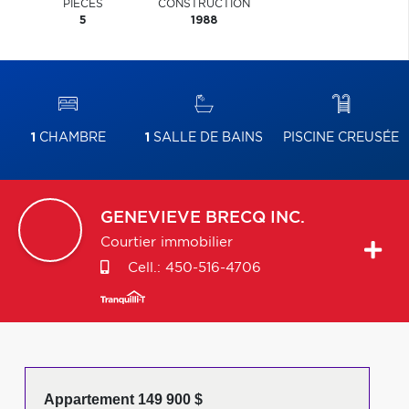
PIÈCES
CONSTRUCTION
5
1988
1
CHAMBRE
1
SALLE DE BAINS
PISCINE CREUSÉE
GENEVIEVE
BRECQ INC.
Courtier immobilier
Cell.:
450-516-4706
Appartement 149 900 $