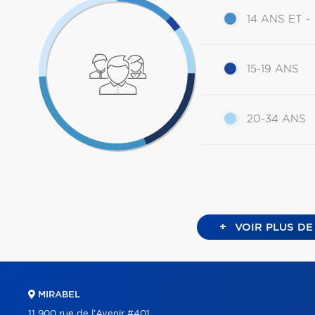
14 ANS ET -
15-19 ANS
20-34 ANS
+
VOIR PLUS DE
MIRABEL
11 900 rue de l'Avenir #401