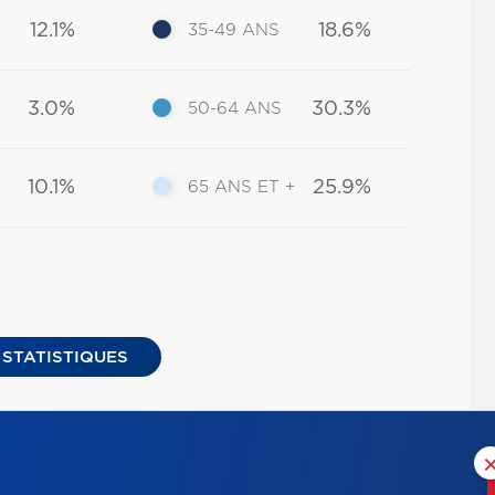
12.1%
18.6%
35-49 ANS
3.0%
30.3%
50-64 ANS
10.1%
25.9%
65 ANS ET +
 STATISTIQUES