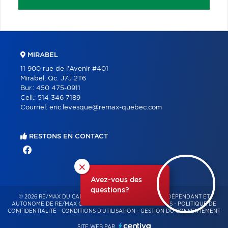
MIRABEL
11 900 rue de l'Avenir #401
Mirabel, Qc. J7J 2T6
Bur.:
450 475-0911
Cell.:
514 346-7189
Courriel:
eric.levesque@remax-quebec.com
RESTONS EN CONTACT
×
Avez-vous des
questions?
© 2026 RE/MAX DU CARTIER BONJOUR – FRANCHISÉ INDÉPENDANT ET
AUTONOME DE RE/MAX QUÉBEC – TOUS DROITS RÉSERVÉS -
POLITIQUE DE
CONFIDENTIALITÉ
-
CONDITIONS D'UTILISATION
-
GESTION DU CONSENTEMENT
SITE WEB PAR