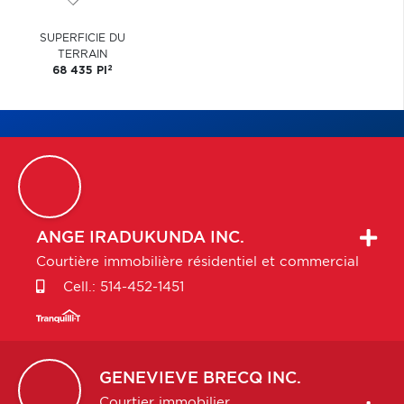
SUPERFICIE DU
TERRAIN
2
68 435 PI
ANGE
IRADUKUNDA INC.
Courtière immobilière résidentiel et commercial
Cell.:
514-452-1451
GENEVIEVE
BRECQ INC.
Courtier immobilier