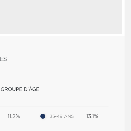
ES
 GROUPE D'ÂGE
11.2%
13.1%
35-49 ANS