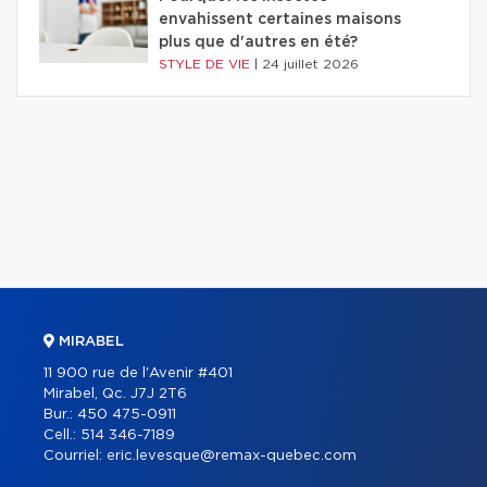
envahissent certaines maisons
plus que d'autres en été?
STYLE DE VIE
|
24 juillet 2026
MIRABEL
11 900 rue de l'Avenir #401
Mirabel, Qc. J7J 2T6
Bur.:
450 475-0911
Cell.:
514 346-7189
Courriel:
eric.levesque@remax-quebec.com