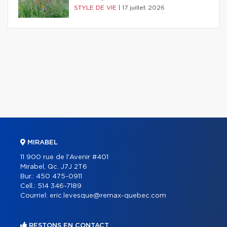
STYLE DE VIE
|
17 juillet 2026
MIRABEL
11 900 rue de l'Avenir #401
Mirabel, Qc. J7J 2T6
Bur.:
450 475-0911
Cell.:
514 346-7189
Courriel:
eric.levesque@remax-quebec.com
RESTONS EN CONTACT